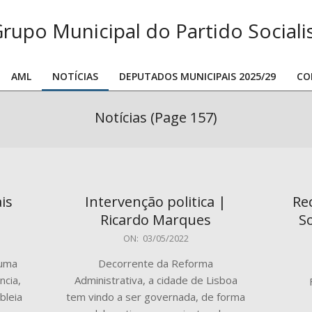
rupo
nicipal
AML
NOTÍCIAS
DEPUTADOS MUNICIPAIS 2025/29
CO
o
Primary
Navigation
rtido
Notícias
(Page 157)
Menu
cialista
is
Intervenção politica |
Re
Ricardo Marques
S
2022-
ON:
03/05/2022
05-
2022
 uma
Decorrente da Reforma
03
04-
ncia,
Administrativa, a cidade de Lisboa
27
bleia
tem vindo a ser governada, de forma