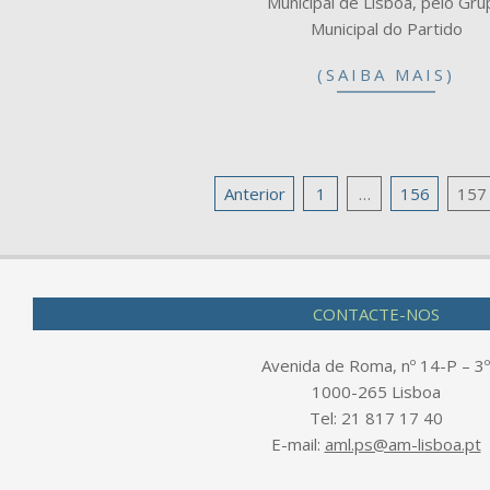
Municipal de Lisboa, pelo Gr
Municipal do Partido
(SAIBA MAIS)
Navegação
Anterior
1
…
156
157
de
artigos
CONTACTE-NOS
Avenida de Roma, nº 14-P – 3º
1000-265 Lisboa
Tel: 21 817 17 40
E-mail:
aml.ps@am-lisboa.pt