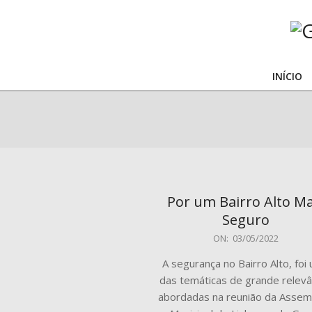
Skip
to
content
G
Mu
INÍCIO
d
Pa
So
Por um Bairro Alto Ma
Seguro
2022-
ON:
03/05/2022
05-
A segurança no Bairro Alto, foi
03
das temáticas de grande relevâ
abordadas na reunião da Assem