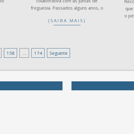
upo
colaborativa com as juntas de
Reco
freguesia. Passados alguns anos, o
que
o pe
(SAIBA MAIS)
158
…
174
Seguinte