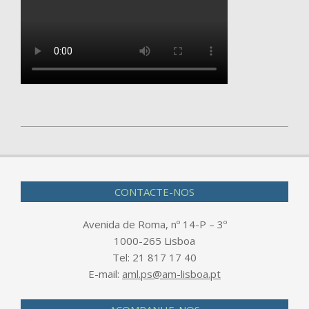
2026-
05-
13
CONTACTE-NOS
Avenida de Roma, nº 14-P – 3º
1000-265 Lisboa
Tel: 21 817 17 40
E-mail:
aml.ps@am-lisboa.pt