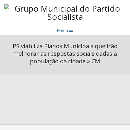
Skip
to
content
Grupo
Primary
Municipal
Menu
Navigation
do
Menu
PS viabiliza Planos Municipais que irão
Partido
melhorar as respostas sociais dadas à
Socialista
população da cidade »
CM
2025-
01-
21