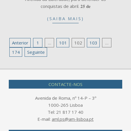
conquistas de abril. 𝟐𝟓 𝐝𝐞
(SAIBA MAIS)
Navegação
Anterior
1
…
101
102
103
…
de
174
Seguinte
artigos
CONTACTE-NOS
Avenida de Roma, nº 14-P – 3º
1000-265 Lisboa
Tel: 21 817 17 40
E-mail:
aml.ps@am-lisboa.pt