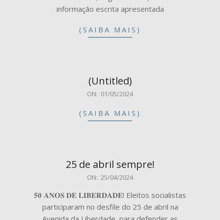
informação escrita apresentada
(SAIBA MAIS)
(Untitled)
2024-
ON:
01/05/2024
05-
(SAIBA MAIS)
01
25 de abril sempre!
2024-
ON:
25/04/2024
04-
𝟓𝟎 𝐀𝐍𝐎𝐒 𝐃𝐄 𝐋𝐈𝐁𝐄𝐑𝐃𝐀𝐃𝐄! Eleitos socialistas
25
participaram no desfile do 25 de abril na
Avenida da Liberdade, para defender as