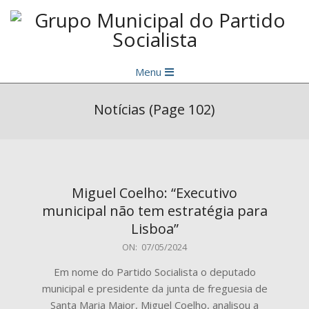
Skip
to
content
Grupo
Primary
Municipal
Menu
Navigation
do
Menu
Notícias
(Page 102)
Partido
Socialista
Miguel Coelho: “Executivo
municipal não tem estratégia para
Lisboa”
2024-
ON:
07/05/2024
05-
Em nome do Partido Socialista o deputado
07
municipal e presidente da junta de freguesia de
Santa Maria Maior, Miguel Coelho, analisou a